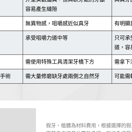
容易產生縫隙
無異物感，咀嚼感近似真牙
有明顯
承受咀嚼力道中等
只可承
道，容
需使用特殊工具清潔牙橋下方
需拿下
手術
需大量修磨缺牙處兩側之自然牙
可能需
假牙、植體為材料費用，根據選擇的假