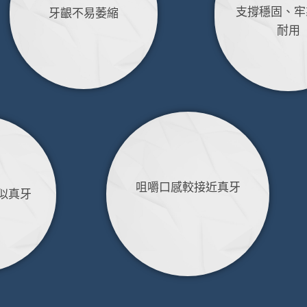
支撐穩固、牢
牙齦不易萎縮
耐用
咀嚼口感較接近真牙
似真牙