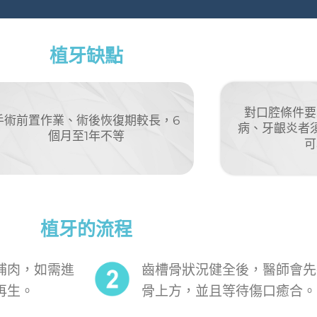
植牙缺點
對口腔條件要
手術前置作業、術後恢復期較長，6
病、牙齦炎者
個月至1年不等
可
植牙的流程
補肉，如需進
齒槽骨狀況健全後，醫師會先
再生。
骨上方，並且等待傷口癒合。