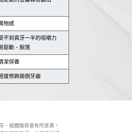
異物感
受不到真牙一半的咀嚼力
易鬆動、脫落
清潔保養
輕度修飾兩側牙齒
牙、植體廠商會有所差異。