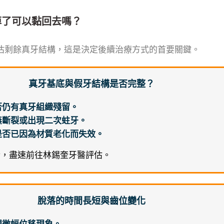
掉了可以黏回去嗎？
估剩餘真牙結構，這是決定後續治療方式的首要關鍵。
真牙基底與假牙結構是否完整？
否仍有真牙組織殘留。
無斷裂或出現二次蛀牙。
是否已因為材質老化而失效。
合，盡速前往林錫奎牙醫評估。
脫落的時間長短與齒位變化