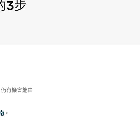
的3步
，仍有機會能由
南
。