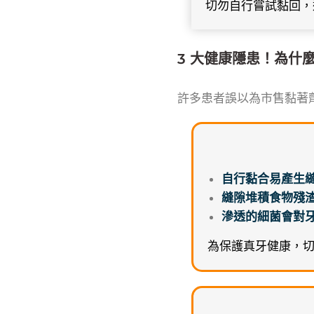
切勿自行嘗試黏回，
3 大健康隱患！為什
許多患者誤以為市售黏著
自行黏合易產生
縫隙堆積食物殘
滲透的細菌會對
為保護真牙健康，