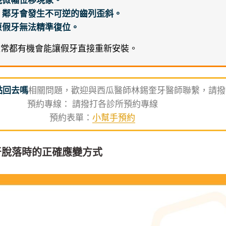
現微幅位移現象。
，鄰牙會發生不可逆的齒列歪斜。
原假牙無法精準復位。
通常都有機會能讓假牙直接重新安裝。
黏回去嗎
相關問題，歡迎與西瓜醫師林錫奎牙醫師聯繫，請撥
預約專線： 請撥打各診所預約專線
預約表單：
小幫手預約
牙脫落時的正確應變方式