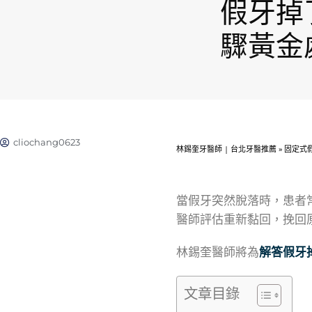
假牙掉
驟黃金
cliochang0623
林錫奎牙醫師 | 台北牙醫推薦
»
固定式
當假牙突然脫落時，患者
醫師評估重新黏回，挽回
林錫奎醫師將為
解答假牙
文章目錄