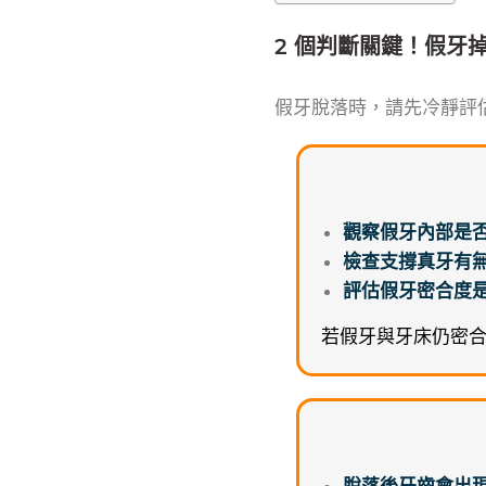
2 個判斷關鍵！假牙
假牙脫落時，請先冷靜評
觀察假牙內部是
檢查支撐真牙有
評估假牙密合度
若假牙與牙床仍密