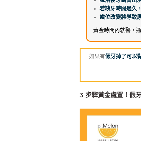
脫落後牙齒會出
若缺牙時間過久
齒位改變將導致
黃金時間內就醫，
如果有
假牙掉了可以
3 步驟黃金處置！假