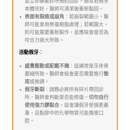
並立即聯繫診所預約回診。通常若假牙
本體完好，醫師可清潔後重新黏回。
表面有裂痕或崩角
：若崩裂範圍小，醫
師可能會用修復樹脂處理；若範圍大，
則可能需要重新製作，並應檢查是否為
咬合力過大所致。
活動假牙
：
感覺鬆動或配戴不適
：這通常是牙床骨
萎縮所致。醫師會檢查是否需要進行
墊
底
或微調。
假牙斷裂
：請務必將所有碎片帶回診
所，醫師會判斷是否能修復。
切勿自行
使用強力膠黏合
，這會讓假牙受損更嚴
重，且黏膠中的化學物質可能傷害口
腔。