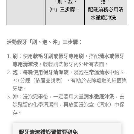
「刷、泡、
落。
沖」三步驟。
配戴前務必用清
水徹底沖洗。
活動假牙「刷、泡、沖」三步驟：
刷
：使用
軟毛牙刷
或
假牙專用刷
，搭配
清水或假牙
專用清潔液
，輕輕刷洗假牙內外所有表面。
泡
：每晚使用
假牙清潔錠
，浸泡在
常溫清水
中約 5-
30 分鐘（依產品說明），有助於去除難纏的細菌與
牙垢。
沖
：浸泡完畢後，一定要用大量
清水徹底沖洗
，去
除殘留的化學清潔劑，再放回浸泡盒（清水）中保
存。
假牙清潔錯誤習慣要避免