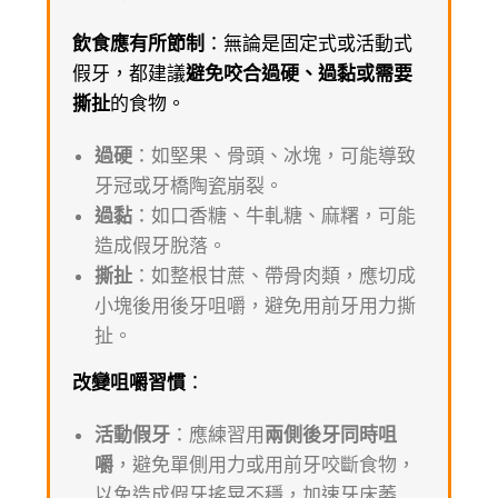
飲食應有所節制
：無論是固定式或活動式
假牙，都建議
避免咬合過硬、過黏或需要
撕扯
的食物。
過硬
：如堅果、骨頭、冰塊，可能導致
牙冠或牙橋陶瓷崩裂。
過黏
：如口香糖、牛軋糖、麻糬，可能
造成假牙脫落。
撕扯
：如整根甘蔗、帶骨肉類，應切成
小塊後用後牙咀嚼，避免用前牙用力撕
扯。
改變咀嚼習慣
：
活動假牙
：應練習用
兩側後牙同時咀
嚼
，避免單側用力或用前牙咬斷食物，
以免造成假牙搖晃不穩，加速牙床萎