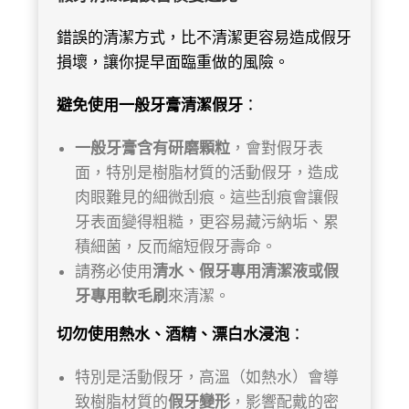
錯誤的清潔方式，比不清潔更容易造成假牙
損壞，讓你提早面臨重做的風險。
避免使用一般牙膏清潔假牙
：
一般牙膏含有研磨顆粒
，會對假牙表
面，特別是樹脂材質的活動假牙，造成
肉眼難見的細微刮痕。這些刮痕會讓假
牙表面變得粗糙，更容易藏污納垢、累
積細菌，反而縮短假牙壽命。
請務必使用
清水、假牙專用清潔液或假
牙專用軟毛刷
來清潔。
切勿使用熱水、酒精、漂白水浸泡
：
特別是活動假牙，高溫（如熱水）會導
致樹脂材質的
假牙變形
，影響配戴的密