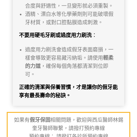
合度與舒適性，一旦變形就必須重製。
酒精、漂白水等化學藥劑則可能破壞假
牙材質，或對口腔黏膜造成刺激。
不要用硬毛牙刷或過度用力刷洗
：
過度用力刷洗會造成假牙表面磨損，一
樣會導致更容易藏污納垢。請使用
輕柔
的力道
，確保每個角落都清潔到位即
可。
正確的清潔與保養習慣，才是讓你的假牙能
享有最長壽命的秘訣。
如果有
假牙保固
相關問題，歡迎與西瓜醫師林錫
奎牙醫師聯繫，請撥打預約專線
預約專線： 請撥打各診所預約專線