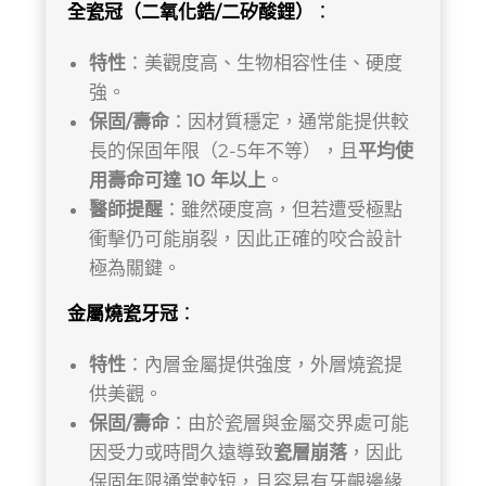
全瓷冠（二氧化鋯/二矽酸鋰）
：
特性
：美觀度高、生物相容性佳、硬度
強。
保固/壽命
：因材質穩定，通常能提供較
長的保固年限（2-5年不等），且
平均使
用壽命可達 10 年以上
。
醫師提醒
：雖然硬度高，但若遭受極點
衝擊仍可能崩裂，因此正確的咬合設計
極為關鍵。
金屬燒瓷牙冠
：
特性
：內層金屬提供強度，外層燒瓷提
供美觀。
保固/壽命
：由於瓷層與金屬交界處可能
因受力或時間久遠導致
瓷層崩落
，因此
保固年限通常較短，且容易有牙齦邊緣