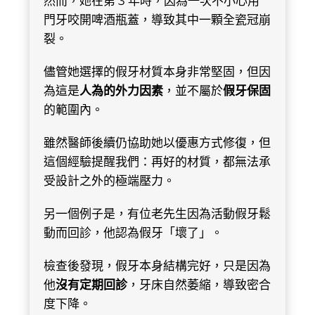
然而，她在第 3 年時，因為一次不小心用
門牙咬開啤酒瓶蓋，導致其中一顆全瓷冠崩
裂。
儘管她選擇的假牙材質本身非常堅固，但因
為這是
人為的外力因素
，並不屬於
假牙保固
的範圍內。
雖然醫師後續仍協助她以優惠方式修復，但
這個經驗提醒我們：再好的材質，都無法承
受設計之外的極端壓力。
另一個例子是，有位老先生因為活動假牙鬆
動而回診，他認為假牙「壞了」。
檢查後發現，假牙本身結構完好，只是因為
他
沒有定期回診
，牙床自然萎縮，導致密合
度下降。