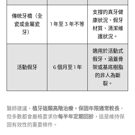
支撐的真牙健
傳統牙橋（全
康狀況、假牙
瓷或金屬瓷
1 年至 3 年不等
材質、清潔維
牙）
護狀況。
適用於活動式
假牙，涵蓋骨
活動假牙
6 個月至 1 年
架或基底樹脂
的非人為斷
裂。
醫師建議，
植牙這類高階治療，保固年限通常較長
，
但多數都會嚴格要求你
每半年定期回診
，這是維持保
固有效性的重要條件。