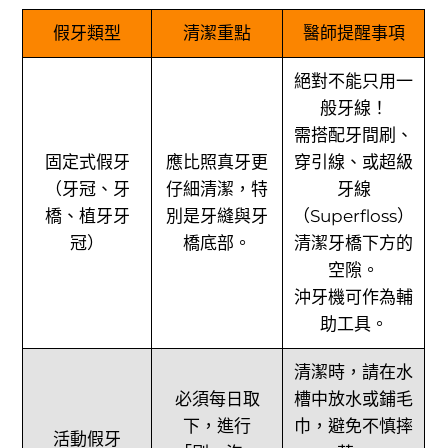
假牙類型
清潔重點
醫師提醒事項
絕對不能只用一
般牙線！
需搭配牙間刷、
固定式假牙
應比照真牙更
穿引線、或超級
（牙冠、牙
仔細清潔，特
牙線
橋、植牙牙
別是牙縫與牙
（Superfloss）
冠）
橋底部。
清潔牙橋下方的
空隙。
沖牙機可作為輔
助工具。
清潔時，請在水
必須每日取
槽中放水或鋪毛
下，進行
巾，避免不慎摔
活動假牙