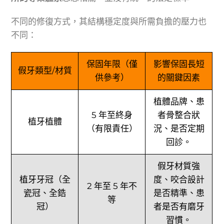
不同的修復方式，其結構穩定度與所需負擔的壓力也
不同：
保固年限（僅
影響保固長短
假牙類型/材質
供參考）
的關鍵因素
植體品牌、患
5 年至終身
者骨整合狀
植牙植體
（有限責任）
況、是否定期
回診。
假牙材質強
植牙牙冠（全
度、咬合設計
2 年至 5 年不
瓷冠、全鋯
是否精準、患
等
冠）
者是否有磨牙
習慣。