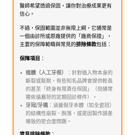
醫師希望透過保固，讓你對治療成果更有
信心。
不過，保固範圍並非無限上綱，它通常是
一個由診所或原廠提供的「廠商保證」，
主要的保障範疇與常見的
排除條款
包括：
保障項目
：
植體（人工牙根）
：針對植入物本身的
斷裂或鬆脫，有些知名品牌會提供較長
的甚至「終身有限責任保固」（但通常
需依循嚴苛的定期回診條件）。
牙冠/牙橋
：涵蓋假牙本體（如全瓷冠）
的結構性崩裂、脫落，或是因製作誤差
導致的密合度問題。
常見排除條款
：