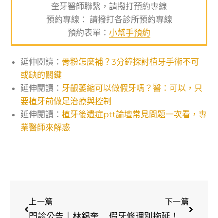
奎牙醫師聯繫，請撥打預約專線
預約專線： 請撥打各診所預約專線
預約表單：
小幫手預約
延伸閱讀：
骨粉怎麼補？3分鐘探討植牙手術不可
或缺的關鍵
延伸閱讀：
牙齦萎縮可以做假牙嗎？醫：可以，只
要植牙前做足治療與控制
延伸閱讀：
植牙後遺症ptt論壇常見問題一次看，專
業醫師來解惑
上一篇
下一篇
門診公告｜林錫奎醫師2025光復節看診安排
假牙修理別拖延！牙醫帶你了解原因、方法與保養重點