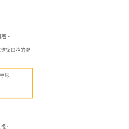
。
沉著。
您恢復口腔的健
專線
忽視。