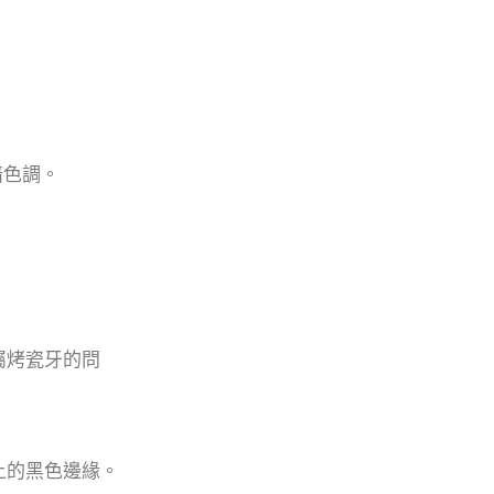
暗色調。
屬烤瓷牙的問
上的黑色邊緣。