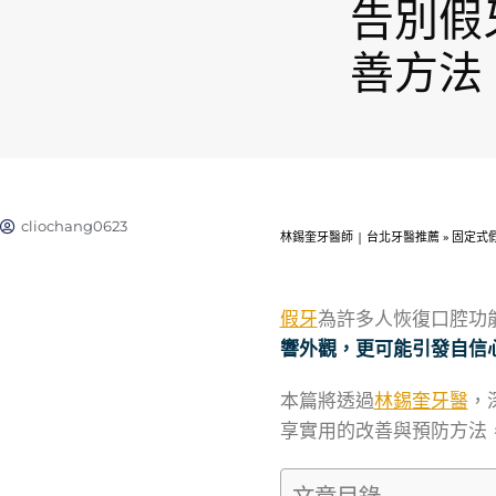
告別假
善方法
cliochang0623
林錫奎牙醫師 | 台北牙醫推薦
»
固定式
假牙
為許多人恢復口腔功
響外觀，更可能引發自信
本篇將透過
林錫奎牙醫
，
享實用的改善與預防方法