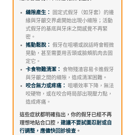
縫隙產生：
固定式假牙（如牙套）的邊
緣與牙齦交界處開始出現小縫隙；活動
式假牙的基底與牙床之間感覺不再緊
密。
搖動鬆脫：
假牙在咀嚼或說話時會輕微
晃動，甚至需要用舌頭或臉頰肌肉去固
定它。
卡食物難清潔：
食物殘渣容易卡進假牙
與牙齦之間的縫隙，造成清潔困難。
咬合無力或疼痛：
咀嚼效率下降，無法
咬硬物，或在咬合時局部出現壓力點，
造成疼痛。
這些症狀都明確指出，你的假牙已經不再
理想地貼合口腔，
建議不要試圖忍耐或自
行調整，應儘快回診檢查
。