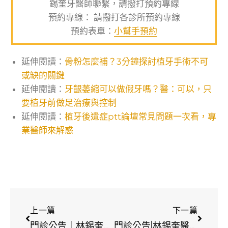
錫奎牙醫師聯繫，請撥打預約專線
預約專線： 請撥打各診所預約專線
預約表單：
小幫手預約
延伸閱讀：
骨粉怎麼補？3分鐘探討植牙手術不可
或缺的關鍵
延伸閱讀：
牙齦萎縮可以做假牙嗎？醫：可以，只
要植牙前做足治療與控制
延伸閱讀：
植牙後遺症ptt論壇常見問題一次看，專
業醫師來解惑
上一篇
下一篇
門診公告｜林錫奎醫師2026春節看診安排
門診公告|林錫奎醫師228紀念日正常看診