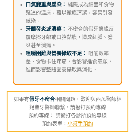
口氣變重與感染：
縫隙成為細菌和食物
殘渣的溫床，難以徹底清潔，容易引發
感染。
牙齦發炎或潰瘍：
不密合的假牙邊緣反
覆摩擦牙齦或口腔黏膜，造成紅腫、發
炎甚至潰瘍。
咀嚼困難與營養攝取不足：
咀嚼效率
差、食物卡住疼痛，會影響進食意願，
進而影響整體營養攝取與消化。
如果有
假牙不密合
相關問題，歡迎與西瓜醫師林
錫奎牙醫師聯繫，請撥打預約專線
預約專線： 請撥打各診所預約專線
預約表單：
小幫手預約