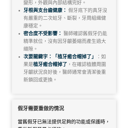
變形，外觀與內部結構完好。
牙根與支台齒健康：
假牙底下的真牙沒
有嚴重的二次蛀牙、斷裂，牙周組織健
康穩定。
密合度不受影響：
醫師確認舊假牙仍能
精準就位，沒有因牙齦萎縮而產生過大
縫隙。
次要關鍵字：「植牙癒合帽掉了」
：如
果是
植牙癒合帽掉了
，在確認植體周圍
牙齦狀況良好後，醫師通常會清潔後重
新鎖回或更換。
假牙需要重做的情況
當舊假牙已無法提供足夠的功能或保護時，