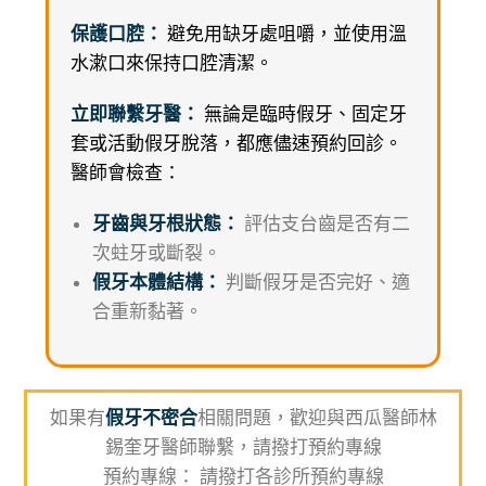
保護口腔：
避免用缺牙處咀嚼，並使用溫
水漱口來保持口腔清潔。
立即聯繫牙醫：
無論是臨時假牙、固定牙
套或活動假牙脫落，都應儘速預約回診。
醫師會檢查：
牙齒與牙根狀態：
評估支台齒是否有二
次蛀牙或斷裂。
假牙本體結構：
判斷假牙是否完好、適
合重新黏著。
如果有
假牙不密合
相關問題，歡迎與西瓜醫師林
錫奎牙醫師聯繫，請撥打預約專線
預約專線： 請撥打各診所預約專線