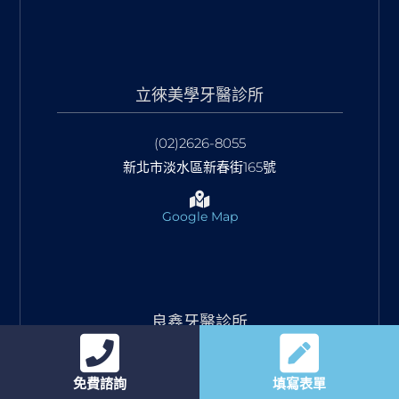
立徠美學牙醫診所
(02)2626-8055
新北市淡水區新春街165號
Google Map
良鑫牙醫診所
(02)2362-8837
免費諮詢
填寫表單
臺北市大安區羅斯福路二段83-7號