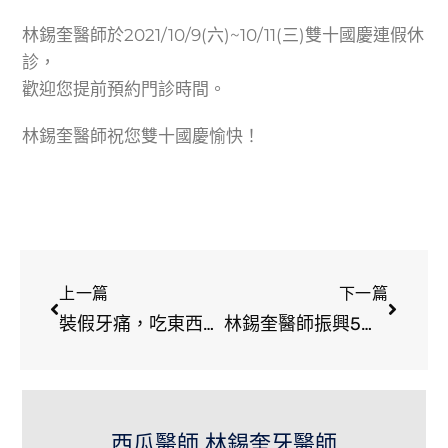
林錫奎醫師於2021/10/9(六)~10/11(三)雙十國慶連假休
診，
歡迎您提前預約門診時間。
林錫奎醫師祝您雙十國慶愉快！
上一篇
下一篇
裝假牙痛，吃東西痛，連講話也痛？
林錫奎醫師振興5倍券使用辦法
西瓜醫師 林錫奎牙醫師