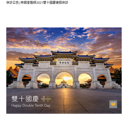
休診公告|林錫奎醫師2021雙十國慶連假休診