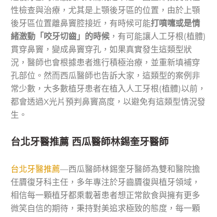
性檢查與治療，尤其是上顎後牙區的位置，由於上顎
後牙區位置離鼻竇腔接近，有時候可能
打噴嚏或是情
緒激動「咬牙切齒」的時候
，有可能讓人工牙根(植體)
貫穿鼻竇，變成鼻竇穿孔，如果真實發生這類型狀
況，醫師也會根據患者進行積極治療，並重新填補穿
孔部位。然而西瓜醫師也告訴大家，這類型的案例非
常少數，大多數植牙患者在植入人工牙根(植體)以前，
都會透過X光片預判鼻竇高度，以避免有這類型情況發
生。
台北牙醫推薦 西瓜醫師林錫奎牙醫師
台北牙醫推薦
—西瓜醫師林錫奎牙醫師為雙和醫院擔
任贗復牙科主任，多年專注於牙齒贗復與植牙領域，
相信每一顆植牙都乘載著患者想正常飲食與擁有更多
微笑自信的期待，秉持對美追求極致的態度，每一顆