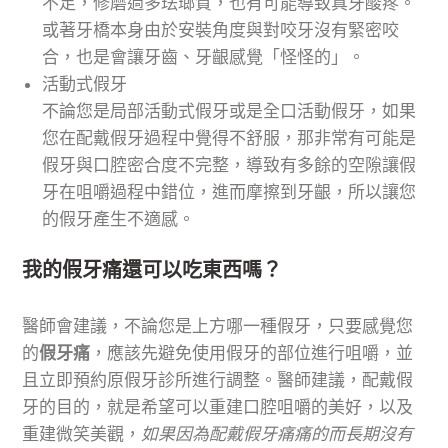
不足，修磨過多珐瑯質，也有可能導致真牙酸疼。
或著牙橋本身由於安裝角度與對咬牙沒有緊密咬
合，也是會讓牙齒、牙齦感覺「怪怪的」。
活動式假牙
不論您是局部活動式假牙或是全口活動假牙，如果
您在配戴假牙過程中覺得不舒服，那非常有可能是
假牙與口腔密合度不完整，導致有多餘的空隙讓假
牙在咀嚼過程中錯位，進而摩擦到牙齦，所以讓您
的假牙產生不適感。
我的假牙痛還可以吃東西嗎？
醫師會建議，不論您是上方哪一種假牙，只要感覺您
的
假牙痛
，應該先避免使用假牙的部位進行咀嚼，並
且立即預約原假牙診所進行調整。醫師建議，配戴假
牙的目的，就是希望可以重建口腔咀嚼的美好，以及
重建微笑美觀，
如果因為配戴假牙痛痛的而長期沒有