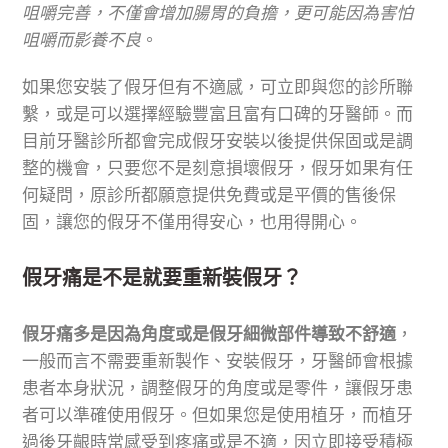
咀嚼完善，不僅會增加腸胃的負擔，更可能因為害怕
咀嚼而影養不良
。
如果您安裝了假牙但有不適感，可立即與您的診所聯
繫，或是可以選擇經驗豐富且富有口碑的牙醫師。而
目前牙醫診所都會完成假牙安裝以後提供保固或是調
整的機會，只要您不是刻意損壞假牙，假牙如果有任
何疑問，原診所都願意提供免費或是平價的售後保
固，讓您的假牙不僅用得安心，也用得開心。
假牙痛是不是就要重新裝假牙？
假牙痛多是因為角度或是假牙細微部件導致不舒適
，
一般而言不需要重新製作、安裝假牙，牙醫師會根據
患者本身狀況，調整假牙的角度或是零件，讓假牙患
者可以準確使用假牙。但如果您是使用植牙，而植牙
過後牙齦時常感受到疼痛或是不適，因立即接受積極