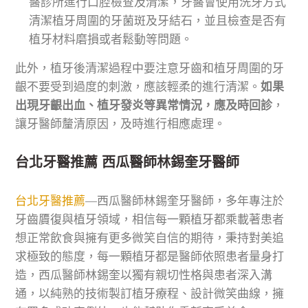
醫診所進行口腔檢查及清潔，牙醫會使用洗牙方式
清潔植牙周圍的牙菌斑及牙結石，並且檢查是否有
植牙材料磨損或者鬆動等問題。
此外，植牙後清潔過程中要注意牙齒和植牙周圍的牙
齦不要受到過度的刺激，應該輕柔的進行清潔。
如果
出現牙齦出血、植牙發炎等異常情況，應及時回診
，
讓牙醫師釐清原因，及時進行相應處理。
台北牙醫推薦 西瓜醫師林錫奎牙醫師
台北牙醫推薦
—西瓜醫師林錫奎牙醫師，多年專注於
牙齒贗復與植牙領域，相信每一顆植牙都乘載著患者
想正常飲食與擁有更多微笑自信的期待，秉持對美追
求極致的態度，每一顆植牙都是醫師依照患者量身打
造，西瓜醫師林錫奎以獨有親切性格與患者深入溝
通，以純熟的技術製訂植牙療程、設計微笑曲線，擁