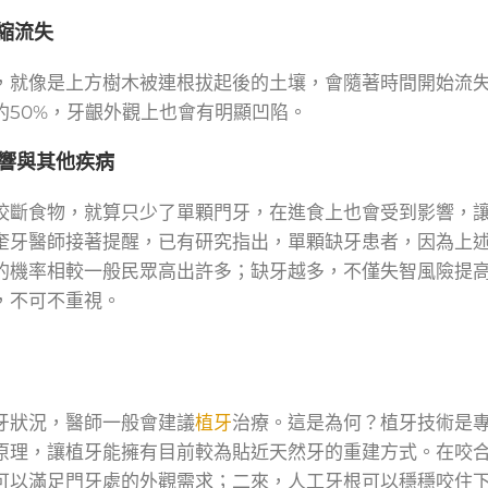
縮流失
，就像是上方樹木被連根拔起後的土壤，會隨著時間開始流
約50%，牙齦外觀上也會有明顯凹陷。
響與其他疾病
咬斷食物，就算只少了單顆門牙，在進食上也會受到影響，
奎牙醫師接著提醒，已有研究指出，單顆缺牙患者，因為上
的機率相較一般民眾高出許多；缺牙越多，不僅失智風險提
，不可不重視。
牙狀況，醫師一般會建議
植牙
治療。這是為何？植牙技術是
原理，讓植牙能擁有目前較為貼近天然牙的重建方式。在咬
可以滿足門牙處的外觀需求；二來，人工牙根可以穩穩咬住