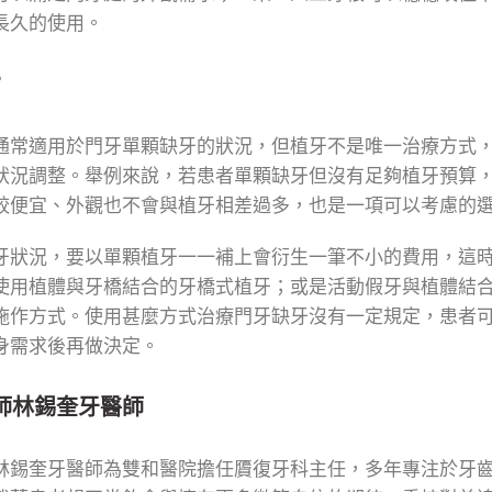
長久的使用。
？
通常適用於門牙單顆缺牙的狀況，但植牙不是唯一治療方式
狀況調整。舉例來說，若患者單顆缺牙但沒有足夠植牙預算
較便宜、外觀也不會與植牙相差過多，也是一項可以考慮的
牙狀況，要以單顆植牙一一補上會衍生一筆不小的費用，這
使用植體與牙橋結合的牙橋式植牙；或是活動假牙與植體結
施作方式。使用甚麼方式治療門牙缺牙沒有一定規定，患者
身需求後再做決定。
師林錫奎牙醫師
林錫奎牙醫師為雙和醫院擔任贗復牙科主任，多年專注於牙