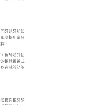
，門牙缺牙該如
，那麼採用鄰牙
選擇。
時，醫師若評估
合的植體覆蓋式
可以在就診諮詢
齒贗復與植牙領