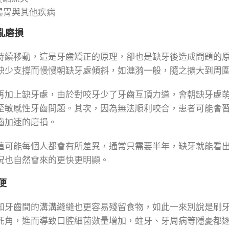
腸胃與其他疾病
亂磨損
持續移動，這是牙齒矯正的原理，卻也是缺牙後造成問題的
缺少支撐而慢慢朝缺牙處傾斜，如漣漪一般，隨之擴大到周
再加上缺牙處，由於對咬牙少了牙齒互頂力道，會朝缺牙處
至敏感性牙齒問題。其次，因為無法順利咬合，患者可能會
齒加速的磨損。
這可能每個人都會有所差異，通常只需要半年，缺牙就能看
況也自然會來的更快更明顯。
便
知牙齒間的溝溝縫縫也更容易殘留食物，如此一來別說是刷
死角，進而導致口腔細菌數量增加，蛀牙、牙周病等隱憂都