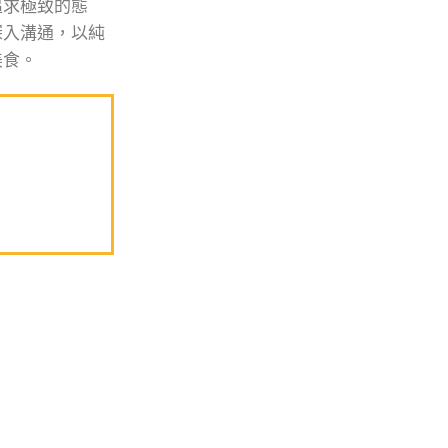
追求極致的態
深入溝通，以純
美食。