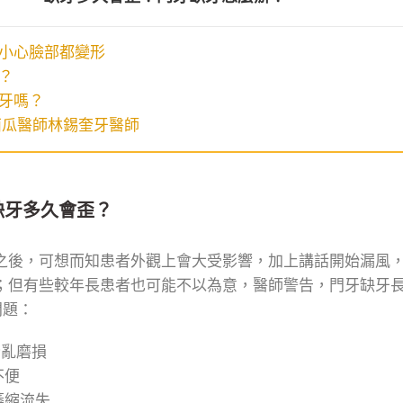
小心臉部都變形
？
牙嗎？
西瓜醫師林錫奎牙醫師
缺牙多久會歪？
之後，可想而知患者外觀上會大受影響，加上講話開始漏風
；但有些較年長患者也可能不以為意，醫師警告，門牙缺牙
問題：
紊亂磨損
不便
萎縮流失