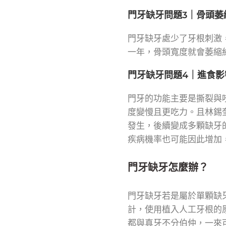
門牙缺牙問題3｜骨頭萎
門牙缺牙處少了牙根刺激
一年，骨頭寬度就會萎縮
門牙缺牙問題4｜進食影
門牙的功能主要是撕裂與
度變慢且更吃力。且林錫
發生，後續變成多顆缺牙
疾病機率也可能因此增加
門牙缺牙怎麼辦？
門牙缺牙若是屬於單顆缺
計，使用植入人工牙根的
都與真牙不分伯仲，一來