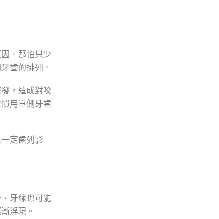
原因。那怕只少
圍牙齒的排列。
萌發，造成對咬
習慣用單側牙齒
出一定齒列影
牙，牙線也可能
逐漸浮現。