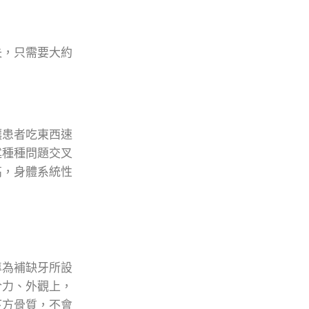
失，只需要大約
讓患者吃東西速
述種種問題交叉
高，身體系統性
專為補缺牙所設
合力、外觀上，
下方骨質，不會