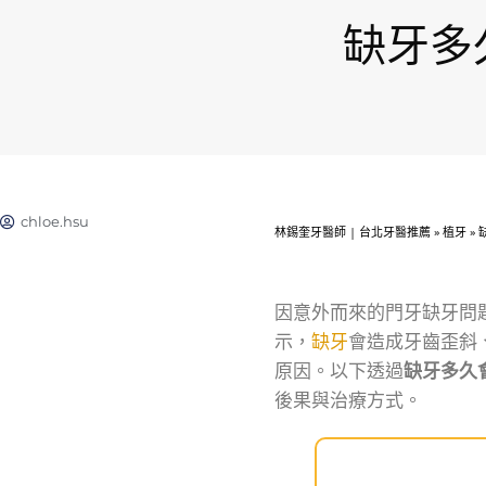
缺牙多
chloe.hsu
林錫奎牙醫師 | 台北牙醫推薦
»
植牙
»
因意外而來的門牙缺牙問
示，
缺牙
會造成牙齒歪斜
原因。以下透過
缺牙多久
後果與治療方式。