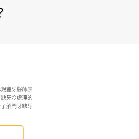
？
林錫奎牙醫師表
將缺牙冷處理的
步了解門牙缺牙