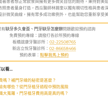
載著患者想正常飲食與擁有更多微笑自信的期待，秉持對美
依照患者量身打造，西瓜醫師林錫奎以獨有親切性格與患者
設計微笑曲線，擁有眾多成功案例外，也能幫助您重新享受
果有
缺牙多久會歪、門牙缺牙怎麼辦
問題歡迎預約諮詢
免費預約專線：請撥打各診所預約專線
板橋誼康牙醫診所：
02-22508765
新店立悅牙醫診所：
02-86658466
預約表單：
點擊我馬上預約
以看…
貴嗎？補門牙縫的秘密是甚麼？
險有哪些？從門牙植牙過程中預防風險
識大蒐羅，門牙植牙費用高是真的嗎？