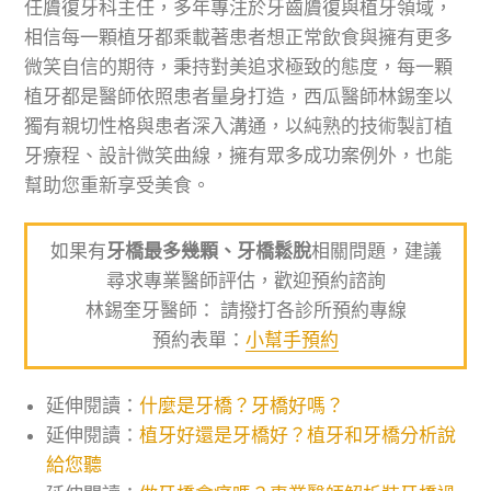
任贗復牙科主任，多年專注於牙齒贗復與植牙領域，
相信每一顆植牙都乘載著患者想正常飲食與擁有更多
微笑自信的期待，秉持對美追求極致的態度，每一顆
植牙都是醫師依照患者量身打造，西瓜醫師林錫奎以
獨有親切性格與患者深入溝通，以純熟的技術製訂植
牙療程、設計微笑曲線，擁有眾多成功案例外，也能
幫助您重新享受美食。
如果有
牙橋最多幾顆、牙橋鬆脫
相關問題，建議
尋求專業醫師評估，歡迎預約諮詢
林錫奎牙醫師： 請撥打各診所預約專線
預約表單：
小幫手預約
延伸閱讀：
什麼是牙橋？牙橋好嗎？
延伸閱讀：
植牙好還是牙橋好？植牙和牙橋分析說
給您聽