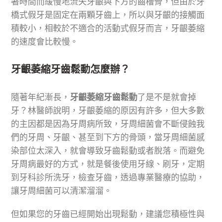
著時間而緩慢地流失牙齦與下方的齒槽骨，但由於牙
橋式假牙是固定在兩顆牙齒上，所以與牙齦的接觸面
積較小，相較於不適合的活動式假牙而言，牙齦萎縮
的速度會比較慢。
牙齦萎縮牙齒鬆動怎麼辦？
隨著年紀漸長，
牙齦萎縮牙齒鬆動
了是不是就會掉
牙？林醫師說明，牙齦萎縮的原因有許多，但大多數
的主因都是因為牙周病所致，牙周細菌會不斷侵蝕我
們的牙周、牙齦、甚至到下方的骨頭，當牙周細菌感
染部位太深入，就會導致牙齒鬆動或者脫落。而避免
牙周病最好的方式，就是餐後使用牙線、刷牙，定期
到牙科診所洗牙，檢查牙齒，透過專業醫療的協助，
讓牙周細菌可以清潔溜溜。
但如果您的牙齒已經開始出現鬆動，建議您積極性與