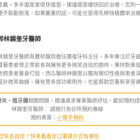
意義，多半還是會很快復發，建議還是儘快回診治療，否則
便不鬆動脫落，如果嚴重的話，可能也是得先移除植體來治
師林錫奎牙醫師
林錫奎牙醫師為雙和醫院擔任贗復牙科主任，多年專注於牙
載著患者想正常飲食與擁有更多微笑自信的期待，秉持對美
依照患者量身打造，西瓜醫師林錫奎以獨有親切性格與患者
設計微笑曲線，擁有眾多成功案例外，也能幫助您重新享受
發炎、植牙腫
相關問題，建議尋求專業醫師評估，歡迎預約諮
林錫奎牙醫師： 請撥打各診所預約專線
預約表單：
小幫手預約
您失去自信？快來看看全口重建方式有哪些