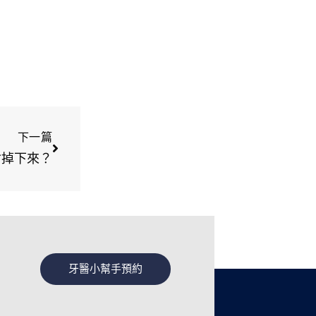
下一篇
會掉下來？
牙醫小幫手預約