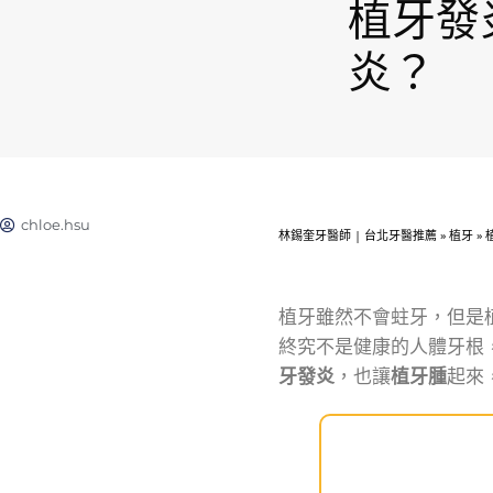
植牙發
炎？
chloe.hsu
林錫奎牙醫師 | 台北牙醫推薦
»
植牙
»
植牙雖然不會蛀牙，但是
終究不是健康的人體牙根
牙發炎
，也讓
植牙腫
起來