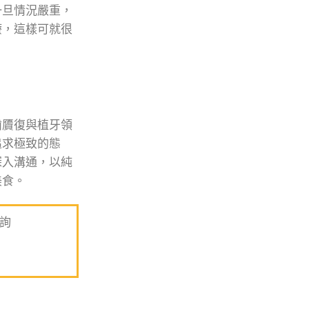
一旦情況嚴重，
療，這樣可就很
齒贗復與植牙領
追求極致的態
深入溝通，以純
美食。
詢