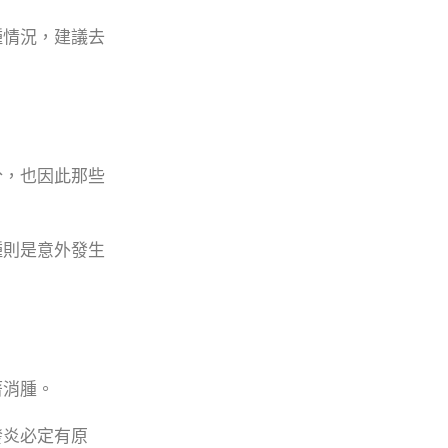
種情況，建議去
分，也因此那些
種則是意外發生
著消腫。
發炎必定有原