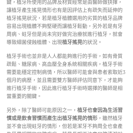
鍵，植牙所使用的品牌及材質經常是由醫師做抉擇，
讓植牙產生搖晃情形也有是因評估上有疏失而延伸的
植牙搖晃狀況，若是植牙植體選用的劣質的植牙品牌
容易出現植體不夠堅硬而讓植牙鬆動，另外若是有牙
周病、蛀牙但是尚未完好做完治療就進行植牙，就會
導致細菌侵蝕植體、出現
植牙搖晃
的狀況。
植牙手術也並非是人人都能夠進行的手術，如有骨質
疏鬆、糖尿病、高血壓全身系統相關疾病，植牙手術
需要能穩定控制病情，所以醫師可能會與患者索取近3
個月的病歷，並且需要雙方醫師評估同意下，才能夠
進行植牙手術，因此進行植牙手術時選擇的醫師是相
當重要的關鍵。
另外，除了醫師可能原因之一，
植牙也會因為生活習
慣或是飲食習慣而產生出植牙搖晃的情形
，雖然植牙
並不會出現蛀牙的情形，但若是潔牙不夠周全也會產