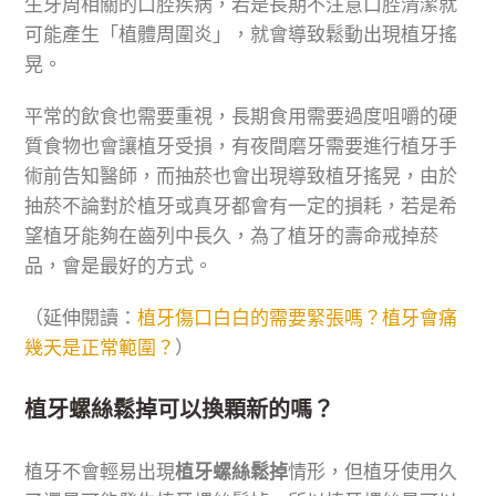
生牙周相關的口腔疾病，若是長期不注意口腔清潔就
可能產生「植體周圍炎」，就會導致鬆動出現植牙搖
晃。
平常的飲食也需要重視，長期食用需要過度咀嚼的硬
質食物也會讓植牙受損，有夜間磨牙需要進行植牙手
術前告知醫師，而抽菸也會出現導致植牙搖晃，由於
抽菸不論對於植牙或真牙都會有一定的損耗，若是希
望植牙能夠在齒列中長久，為了植牙的壽命戒掉菸
品，會是最好的方式。
（延伸閱讀：
植牙傷口白白的需要緊張嗎？植牙會痛
幾天是正常範圍？
）
植牙螺絲鬆掉可以換顆新的嗎？
植牙不會輕易出現
植牙螺絲鬆掉
情形，但植牙使用久