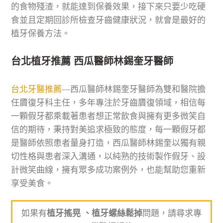
的食物殘渣，就能達到保養效果，接下來只要少吃硬
食並且定期回診所檢查牙齒健康狀況，就會是最好的
植牙保養方法。
台北植牙推薦 西瓜醫師林錫奎牙醫師
台北牙醫推薦
—西瓜醫師林錫奎牙醫師為雙和醫院擔
任贗復牙科主任，多年專注於牙齒贗復領域，相信每
一顆假牙都乘載著患者想正常飲食與擁有更多微笑自
信的期待，秉持對美追求極致的態度，每一顆假牙都
是醫師依照患者量身打造，西瓜醫師林錫奎以獨有親
切性格與患者深入溝通，以純熟的技術製作假牙、設
計微笑曲線，擁有眾多成功案例外，也能幫助您重新
享受美食。
如果有
植牙搖晃 、植牙螺絲鬆掉
問題，請尋求專