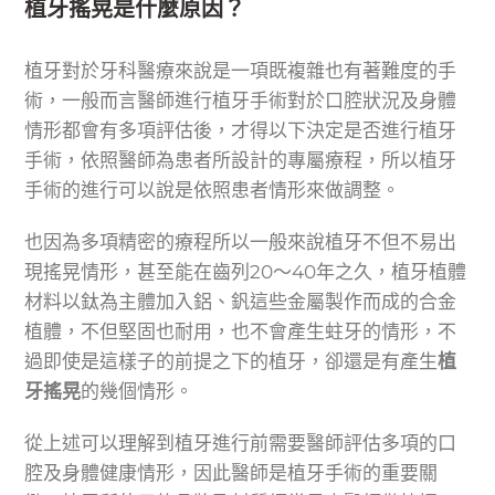
植牙搖晃是什麼原因？
植牙對於牙科醫療來說是一項既複雜也有著難度的手
術，一般而言醫師進行植牙手術對於口腔狀況及身體
情形都會有多項評估後，才得以下決定是否進行植牙
手術，依照醫師為患者所設計的專屬療程，所以植牙
手術的進行可以說是依照患者情形來做調整。
也因為多項精密的療程所以一般來說植牙不但不易出
現搖晃情形，甚至能在齒列20～40年之久，植牙植體
材料以鈦為主體加入鋁、釩這些金屬製作而成的合金
植體，不但堅固也耐用，也不會產生蛀牙的情形，不
過即使是這樣子的前提之下的植牙，卻還是有產生
植
牙搖晃
的幾個情形。
從上述可以理解到植牙進行前需要醫師評估多項的口
腔及身體健康情形，因此醫師是植牙手術的重要關