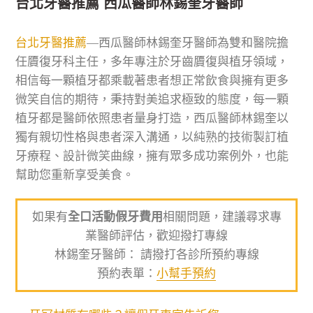
台北牙醫推薦 西瓜醫師林錫奎牙醫師
台北牙醫推薦
—西瓜醫師林錫奎牙醫師為雙和醫院擔
任贗復牙科主任，多年專注於牙齒贗復與植牙領域，
相信每一顆植牙都乘載著患者想正常飲食與擁有更多
微笑自信的期待，秉持對美追求極致的態度，每一顆
植牙都是醫師依照患者量身打造，西瓜醫師林錫奎以
獨有親切性格與患者深入溝通，以純熟的技術製訂植
牙療程、設計微笑曲線，擁有眾多成功案例外，也能
幫助您重新享受美食。
如果有
全口活動假牙費用
相關問題，建議尋求專
業醫師評估，歡迎撥打專線
林錫奎牙醫師： 請撥打各診所預約專線
預約表單：
小幫手預約