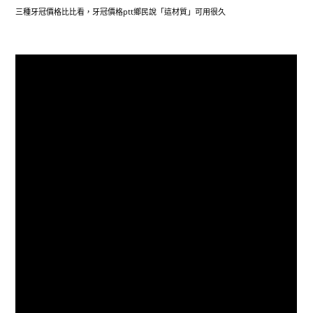
三種牙冠價格比比看，牙冠價格ptt鄉民說「這材質」可用很久