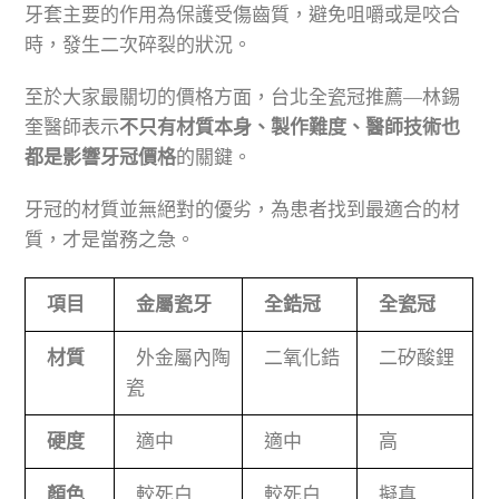
牙套主要的作用為保護受傷齒質，避免咀嚼或是咬合
時，發生二次碎裂的狀況。
至於大家最關切的價格方面，台北全瓷冠推薦—林錫
奎醫師表示
不只有材質本身、製作難度、醫師技術也
都是影響牙冠價格
的關鍵。
牙冠的材質並無絕對的優劣，為患者找到最適合的材
質，才是當務之急。
項目
金屬瓷牙
全鋯冠
全瓷冠
材質
外金屬內陶
二氧化鋯
二矽酸鋰
瓷
硬度
適中
適中
高
顏色
較死白
較死白
擬真