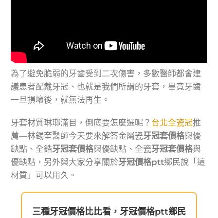
為了避免脆弱的牙齒受到二次傷害，多數醫師都會建
議患者配戴牙冠、也就是我們所謂的牙套，畢竟牙齒
一旦損壞後，就無法再生。
牙套材質琳瑯滿目，倒底要怎麼選呢？
台北全瓷冠
推
薦—林錫奎醫師今天要來解答金屬瓷
牙冠套價格
與優
缺點、全鋯
牙冠套價格
與優缺點、全瓷
牙冠套價格
與
優缺點，另外與大家分享關於
牙冠價格ptt
鄉民說「這
材質」可以用久。
三種牙冠價格比比看，牙冠價格ptt鄉民