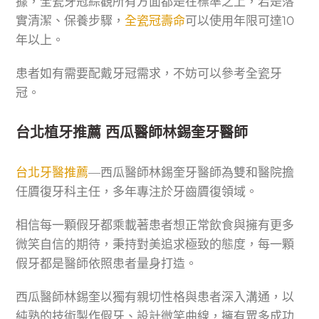
據，全瓷牙冠綜觀所有方面都是在標準之上，若是落
實清潔、保養步驟，
全瓷冠壽命
可以使用年限可達10
年以上。
患者如有需要配戴牙冠需求，不妨可以參考全瓷牙
冠。
台北植牙推薦 西瓜醫師林錫奎牙醫師
台北牙醫推薦
—西瓜醫師林錫奎牙醫師為雙和醫院擔
任贗復牙科主任，多年專注於牙齒贗復領域。
相信每一顆假牙都乘載著患者想正常飲食與擁有更多
微笑自信的期待，秉持對美追求極致的態度，每一顆
假牙都是醫師依照患者量身打造。
西瓜醫師林錫奎以獨有親切性格與患者深入溝通，以
純熟的技術製作假牙、設計微笑曲線，擁有眾多成功