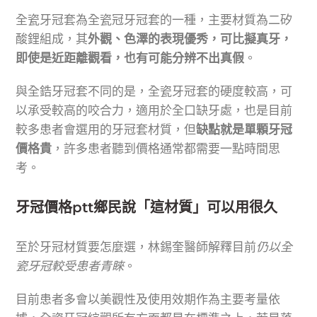
全瓷牙冠套為全瓷冠牙冠套的一種，主要材質為二矽
酸鋰組成，其
外觀、色澤的表現優秀，可比擬真牙，
即使是近距離觀看，也有可能分辨不出真假
。
與全鋯牙冠套不同的是，全瓷牙冠套的硬度較高，可
以承受較高的咬合力，適用於全口缺牙處，也是目前
較多患者會選用的牙冠套材質，但
缺點就是單顆牙冠
價格貴
，許多患者聽到價格通常都需要一點時間思
考。
牙冠價格ptt鄉民說「這材質」可以用很久
至於牙冠材質要怎麼選，林錫奎醫師解釋目前
仍以全
瓷牙冠較受患者青睞
。
目前患者多會以美觀性及使用效期作為主要考量依