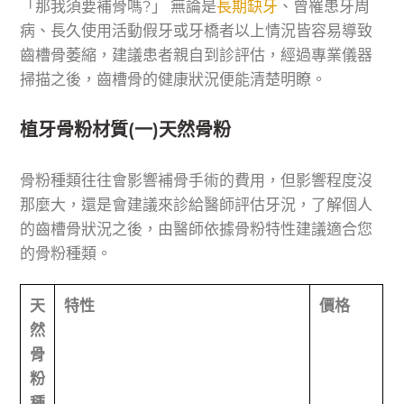
「那我須要補骨嗎?」 無論是
長期缺牙
、曾罹患牙周
病、長久使用活動假牙或牙橋者以上情況皆容易導致
齒槽骨萎縮，建議患者親自到診評估，經過專業儀器
掃描之後，齒槽骨的健康狀況便能清楚明瞭。
植牙骨粉材質(一)天然骨粉
骨粉種類往往會影響補骨手術的費用，但影響程度沒
那麼大，還是會建議來診給醫師評估牙況，了解個人
的齒槽骨狀況之後，由醫師依據骨粉特性建議適合您
的骨粉種類。
天
特性
價格
然
骨
粉
種