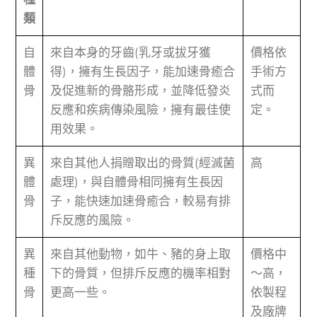
類
自
來自本身的牙齒(乳牙或拔牙獲
價格依
體
得)，擁有生長因子，能加速骨癒合
手術方
骨
及促進新的骨骼形成，並降低發炎
式而
反應和疾病傳染風險，擁有最佳使
定。
用效果。
異
來自其他人捐贈取出的骨質(經滅菌
高
體
處理)，與自體骨相同擁有生長因
骨
子，能快速加速骨癒合，較易有排
斥反應的風險。
異
來自其他動物，如牛、豬的身上取
價格中
種
下的骨質，但排斥反應的機率相對
～高，
骨
更高一些。
依製程
及廠牌