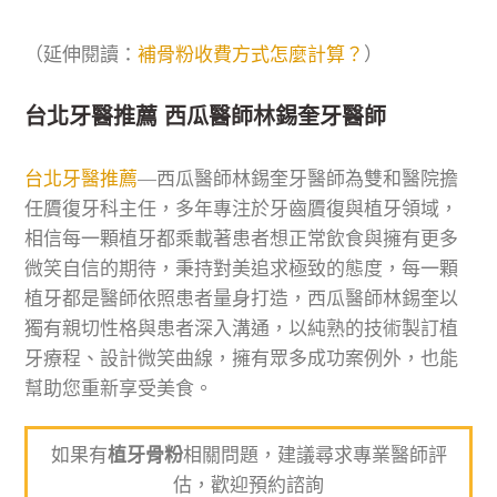
（延伸閱讀：
補骨粉收費方式怎麼計算？
）
台北牙醫推薦 西瓜醫師林錫奎牙醫師
台北牙醫推薦
—西瓜醫師林錫奎牙醫師為雙和醫院擔
任贗復牙科主任，多年專注於牙齒贗復與植牙領域，
相信每一顆植牙都乘載著患者想正常飲食與擁有更多
微笑自信的期待，秉持對美追求極致的態度，每一顆
植牙都是醫師依照患者量身打造，西瓜醫師林錫奎以
獨有親切性格與患者深入溝通，以純熟的技術製訂植
牙療程、設計微笑曲線，擁有眾多成功案例外，也能
幫助您重新享受美食。
如果有
植牙骨粉
相關問題，建議尋求專業醫師評
估，歡迎預約諮詢