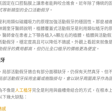
托固定在口腔黏膜上讓患者能夠咬合進食。近年除了傳統的
式等新類型的全口活動假牙
。
是利用類似磁鐵吸力的原理加強活動假牙的穩固性。那麼
植
林錫奎牙醫師說明，植體覆蓋式活動假牙是利用類似植牙的
，醫師會在患者上下顎各植入4顆左右的植體，植體與活動假
活動假牙，穩定度高且可以降低不適感。外觀上看起來就像
動假牙的費用都高，但仍比全口植牙的價格更為便宜
。
假牙
，局部活動假牙適合有部分面積缺牙，仍保有天然真牙、但
局部活動假牙採用金屬或樹酯掛勾，會以缺牙周圍真牙作為
為不像是
人工植牙
完全是利用與齒槽骨結合的方式，在根本
以下幾大缺點：
適感