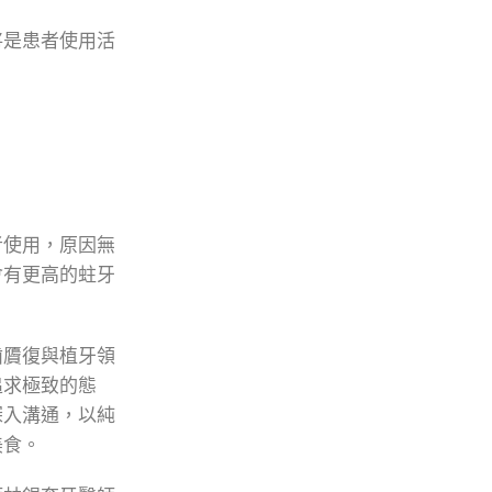
將是患者使用活
者使用，原因無
會有更高的蛀牙
齒贗復與植牙領
追求極致的態
深入溝通，以純
美食。