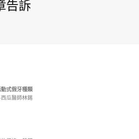
章告訴
活動式假牙種類
—西瓜醫師林錫