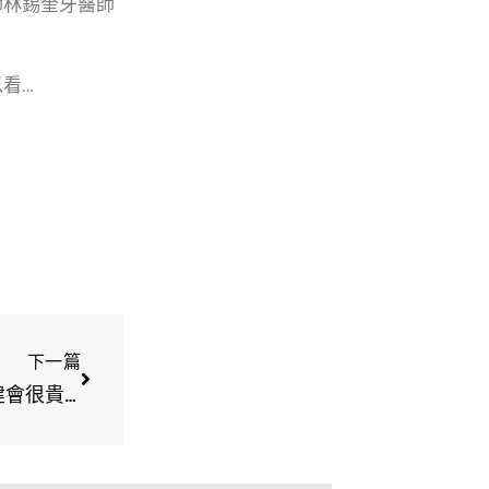
師林錫奎牙醫師
看…
下一篇
【全口重建價格解析】全口重建是什麼？全口重建會很貴嗎？