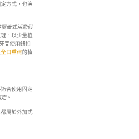
固定方式，也演
體覆蓋式活動假
原理，以少量植
牙間使用鈕扣
是
全口重建
的植
不適合使用固定
固定
。
上都屬於外加式