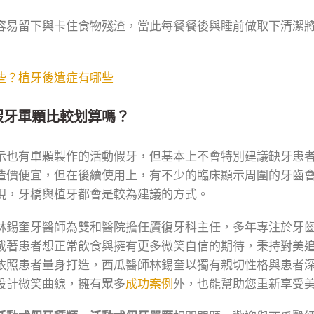
容易留下與卡住食物殘渣，當此每餐餐後與睡前做取下清潔
些？植牙後遺症有哪些
假牙單顆比較划算嗎？
示也有單顆製作的活動假牙，但基本上不會特別建議缺牙患
造價便宜，但在後續使用上，有不少的臨床顯示周圍的牙齒
現，牙橋與植牙都會是較為建議的方式。
林錫奎牙醫師為雙和醫院擔任贗復牙科主任，多年專注於牙
載著患者想正常飲食與擁有更多微笑自信的期待，秉持對美
依照患者量身打造，西瓜醫師林錫奎以獨有親切性格與患者
設計微笑曲線，擁有眾多
成功案例
外，也能幫助您重新享受