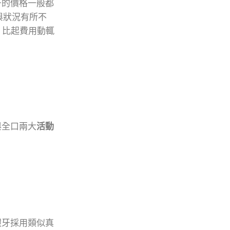
牙的價格一般都
與狀況有所不
，比起費用動輒
與全口兩大
活動
假牙採用類似真