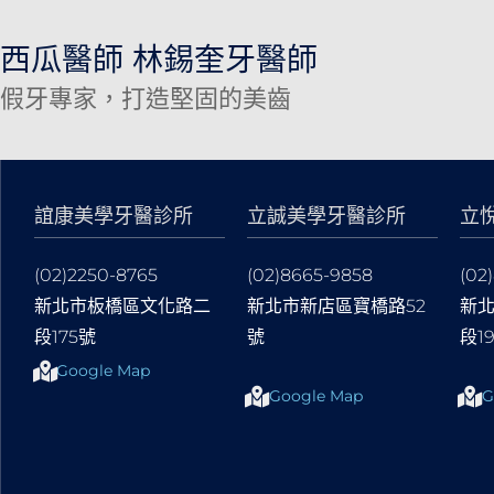
西瓜醫師 林錫奎牙醫師
假牙專家，打造堅固的美齒
誼康美學牙醫診所
立誠美學牙醫診所
立
(02)2250-8765
(02)8665-9858
(02
新北市板橋區文化路二
新北市新店區寶橋路52
新
段175號
號
段1
Google Map
Google Map
G