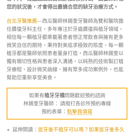
您的狀況後，才會得出最適合您的缺牙治療方式。
台北牙醫推薦
—西瓜醫師林錫奎牙醫師為雙和醫院擔
任贗復牙科主任，多年專注於牙齒贗復與植牙領域，
相信每一顆植牙都乘載著患者想正常飲食與擁有更多
微笑自信的期待，秉持對美追求極致的態度，每一顆
植牙都是醫師依照患者量身打造，西瓜醫師林錫奎以
獨有親切性格與患者深入溝通，以純熟的技術製訂植
牙療程、設計微笑曲線，擁有眾多成功案例外，也能
幫助您重新享受美食。
如果有
植牙牙橋
問題歡迎預約諮詢
林錫奎牙醫師： 請撥打各診所預約專線
預約表單：
點擊我填寫
延伸閱讀：
拔牙後不植牙可以嗎？如果拔牙後多久