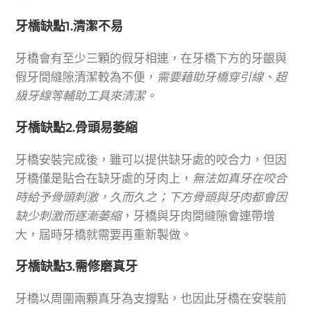
牙橋缺點1.清潔不易
牙橋會有至少三顆的假牙相連，在牙橋下方的牙齦與
假牙間縫隙清潔較為不便，
需要藉助牙橋穿引線、超
級牙線等輔助工具來清潔。
牙橋缺點2.骨頭易萎縮
牙橋安裝完成後，雖可以提供缺牙處的咬合力，但因
牙橋僅是貼合在缺牙處的牙肉上，
無法如真牙在咬合
時給予骨頭刺激，久而久之；下方骨頭與牙肉都會因
缺少刺激而逐漸萎縮
，牙橋與牙肉間縫隙會連帶增
大，屆時牙橋就需要再重新製做。
牙橋缺點3.需修磨真牙
牙橋以周圍兩顆真牙為支撐點，也因此牙橋在安裝前