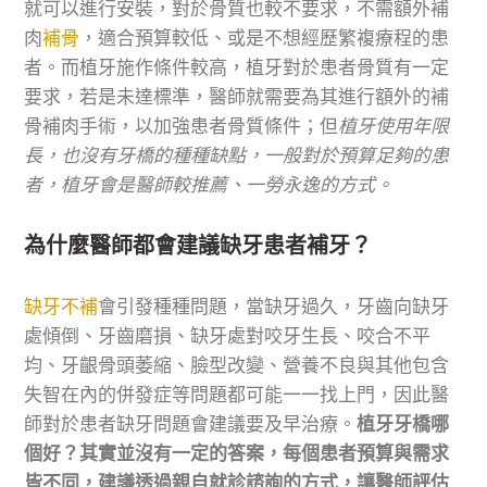
就可以進行安裝，對於骨質也較不要求，不需額外補
肉
補骨
，適合預算較低、或是不想經歷繁複療程的患
者。而植牙施作條件較高，植牙對於患者骨質有一定
要求，若是未達標準，醫師就需要為其進行額外的補
骨補肉手術，以加強患者骨質條件；但
植牙使用年限
長，也沒有牙橋的種種缺點，一般對於預算足夠的患
者，植牙會是醫師較推薦、一勞永逸的方式。
為什麼醫師都會建議缺牙患者補牙？
缺牙不補
會引發種種問題，當缺牙過久，牙齒向缺牙
處傾倒、牙齒磨損、缺牙處對咬牙生長、咬合不平
均、牙齦骨頭萎縮、臉型改變、營養不良與其他包含
失智在內的併發症等問題都可能一一找上門，因此醫
師對於患者缺牙問題會建議要及早治療。
植牙牙橋哪
個好？其實並沒有一定的答案，每個患者預算與需求
皆不同，建議透過親自就診諮詢的方式，讓醫師評估