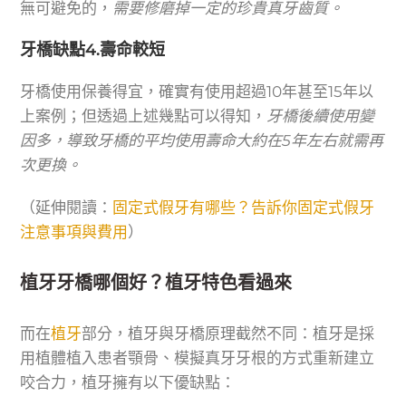
無可避免的，
需要修磨掉一定的珍貴真牙齒質。
牙橋缺點4.壽命較短
牙橋使用保養得宜，確實有使用超過10年甚至15年以
上案例；但透過上述幾點可以得知，
牙橋後續使用變
因多，導致牙橋的平均使用壽命大約在5年左右就需再
次更換。
（延伸閱讀：
固定式假牙有哪些？告訴你固定式假牙
注意事項與費用
）
植牙牙橋哪個好？植牙特色看過來
而在
植牙
部分，植牙與牙橋原理截然不同：植牙是採
用植體植入患者顎骨、模擬真牙牙根的方式重新建立
咬合力，植牙擁有以下優缺點：