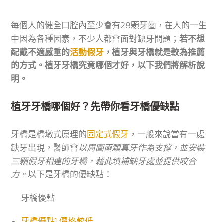
每個人的健全口腔內至少會有28顆牙齒，在人的一生
中因為各種因素，不少人都會面對缺牙問題；
若不想
配戴不適感重的
活動假牙
，植牙與牙橋就是較為推薦
的方式。植牙牙橋究竟哪個才好，以下我們將解析說
明。
植牙牙橋哪個好？先帶你看牙橋優缺點
牙橋是橋墩式原理的
固定式假牙
，一般來說當有一處
缺牙出現，醫師會
以周圍兩顆真牙作為支撐，並安裝
三顆假牙相連的牙橋，藉此填補缺牙處並提供咬合
力。
以下是牙橋的優缺點：
牙橋優點
牙橋優點1.價格較低